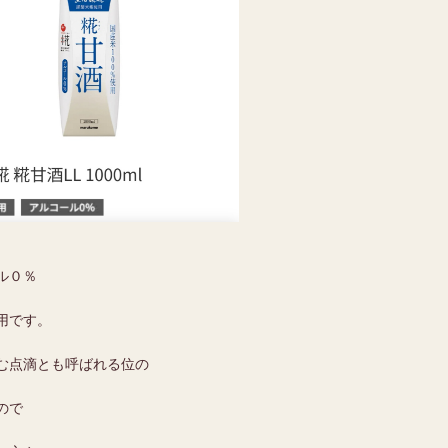
ル０％
用です。
む点滴とも呼ばれる位の
ので