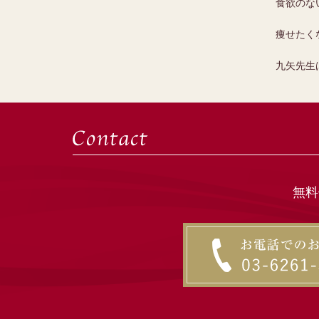
食欲のな
痩せたく
九矢先生
無料