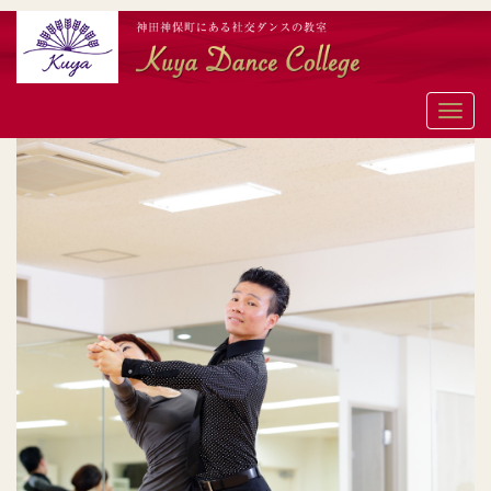
メ
ニ
ュ
ー